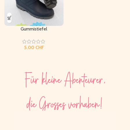
Gummistiefel
CHF
Für kleine Abenteurer,
die Grosses vorhaben!