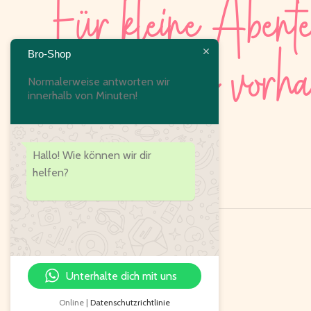
Für kleine Abente
die Grosses vorh
Bro-Shop
Normalerweise antworten wir
innerhalb von Minuten!
Hallo! Wie können wir dir
helfen?
Unterhalte dich mit uns
Online |
Datenschutzrichtlinie