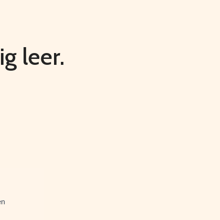
g leer.
en