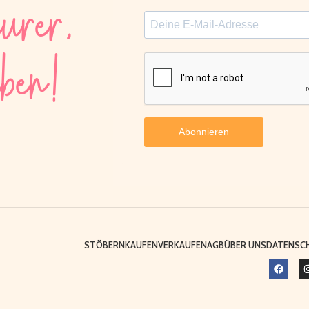
urer,
aben!
Abonnieren
STÖBERN
KAUFEN
VERKAUFEN
AGB
ÜBER UNS
DATENSC