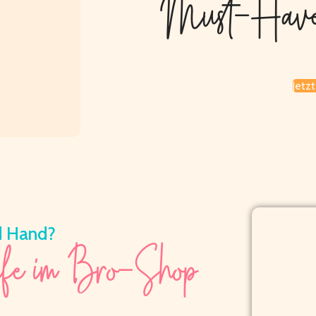
Must-Haves
Jetz
 Hand?
ufe im Bro-Shop