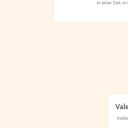
In einer Zeit, i
Val
Viell