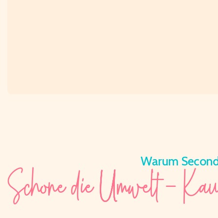
Warum Second
Schone die Umwelt - Ka