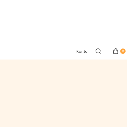
Konto
0
E, GROSSER