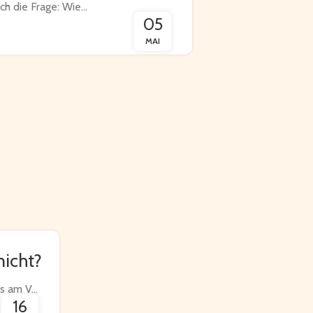
h die Frage: Wie...
05
MAI
nicht?
s am V...
16